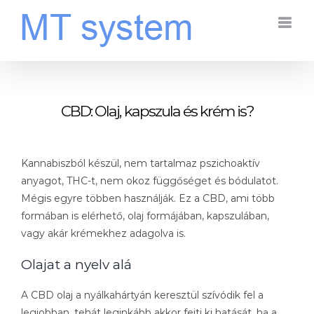
Kihagyás
CBD: Olaj, kapszula és krém is?
Kannabiszból készül, nem tartalmaz pszichoaktív
anyagot, THC-t, nem okoz függőséget és bódulatot.
Mégis egyre többen használják. Ez a CBD, ami több
formában is elérhető, olaj formájában, kapszulában,
vagy akár krémekhez adagolva is.
Olajat a nyelv alá
A CBD olaj a nyálkahártyán keresztül szívódik fel a
legjobban, tehát leginkább akkor fejti ki hatását, ha a