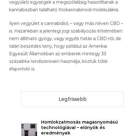
vegyületi egységek a megszólalásig hasonlítanak a
kannabiszban található fitokannabinoid molekulákra.
Ilyen vegyület a cannabidiol, – vagy más néven CBD –
is. Hazánkban a jelenlegi jogi szabályozás értelmében
nem állítható gyógy, vagy egyéb hatás a CBD-ről, de
talán beszédes tény, hogy például az Amerikai
Egyesült Államokban az emberek mintegy 33
százaléka rendszeresen használja, köztük több
élsportoló is.
Legfrissebb
Homlokzatmosás magasnyomású
technológiával – előnyök és
eredmények