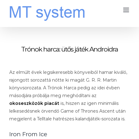
Kihagyás
Trónok harca: ütős játék Androidra
Az elmúlt évek legsikeresebb könyveiből hamar kiváló,
rajongott sorozattá nőtte ki magát G. R. R. Martin
könyvsorozata. A Trónok Harca pedig az idei évben
másodjára próbálja meg meghódítani az
okoseszközök piacát
is, hiszen az igen minimális
lelkesedésnek örvendő Game of Thrones Ascent után
megjelent a Telltale hatrészes kalandjáték-sorozata is.
Iron From Ice