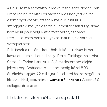
Az első rész a sorozattól a legkevésbé sem idegen Iron
From Ice nevet viseli és harmadik és negyedik évad
eseményei között játszódik majd. Klasszikus
szerepjáték, melynek során a Forrester család tagjainak
bőrébe bújva élhetjük át a történetet, azonban
természetesen nem hiányozhatnak majd a sorozat
szereplői sem.
Feltűnnek a történetben többek között olyan ismert
karakterek, mint Lena Heady, Peter Dinklage, valamint
Cersei és Tyrion Lannister. A játék december elején
jelent meg Andriodra, mostanra pedig közel 800
értékelés alapján 4,2 csillagot ért el, ami összességében
klasszisokkal jobb, mint a
Game of Thrones
Ascent 3,5
csillagos értékelése.
Hatalmas siker néhány nap alatt