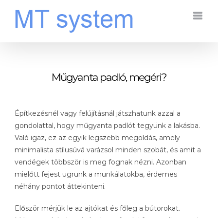
Kihagyás
Műgyanta padló, megéri?
Építkezésnél vagy felújításnál játszhatunk azzal a
gondolattal, hogy műgyanta padlót tegyünk a lakásba.
Való igaz, ez az egyik legszebb megoldás, amely
minimalista stílusúvá varázsol minden szobát, és amit a
vendégek többször is meg fognak nézni. Azonban
mielőtt fejest ugrunk a munkálatokba, érdemes
néhány pontot áttekinteni.
Először mérjük le az ajtókat és főleg a bútorokat.