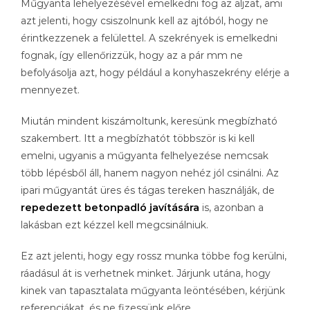
Műgyanta lehelyezésével emelkedni fog az aljzat, ami
azt jelenti, hogy csiszolnunk kell az ajtóból, hogy ne
érintkezzenek a felülettel. A szekrények is emelkedni
fognak, így ellenőrizzük, hogy az a pár mm ne
befolyásolja azt, hogy például a konyhaszekrény elérje a
mennyezet.
Miután mindent kiszámoltunk, keresünk megbízható
szakembert. Itt a megbízhatót többször is ki kell
emelni, ugyanis a műgyanta felhelyezése nemcsak
több lépésből áll, hanem nagyon nehéz jól csinálni. Az
ipari műgyantát üres és tágas tereken használják, de
repedezett betonpadló javítására
is, azonban a
lakásban ezt kézzel kell megcsinálniuk.
Ez azt jelenti, hogy egy rossz munka többe fog kerülni,
ráadásul át is verhetnek minket. Járjunk utána, hogy
kinek van tapasztalata műgyanta leöntésében, kérjünk
referenciákat, és ne fizessünk előre.