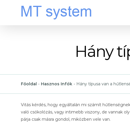
Kihagyás
Hány tí
Főoldal
•
Hasznos Infók
•
Hány típusa van a hűtlen
Vitás kérdés, hogy egyáltalán mi számít hűtlenségnek. Va
való csókolózás, vagy intimebb viszony, de vannak oly
párja csak másra gondol, miközben vele van.