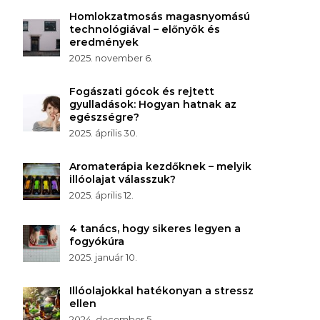
Homlokzatmosás magasnyomású
technológiával – előnyök és
eredmények
2025. november 6.
Fogászati gócok és rejtett
gyulladások: Hogyan hatnak az
egészségre?
2025. április 30.
Aromaterápia kezdőknek – melyik
illóolajat válasszuk?
2025. április 12.
4 tanács, hogy sikeres legyen a
fogyókúra
2025. január 10.
Illóolajokkal hatékonyan a stressz
ellen
2024. december 5.