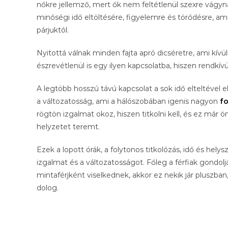
nőkre jellemző, mert ők nem feltétlenül szexre vágyn
minőségi idő eltöltésére, figyelemre és törődésre, a
párjuktól.
Nyitottá válnak minden fajta apró dicséretre, ami kív
észrevétlenül is egy ilyen kapcsolatba, hiszen rendkívü
A legtöbb hosszú távú kapcsolat a sok idő elteltével 
a változatosság, ami a hálószobában igenis nagyon
f
rögtön izgalmat okoz, hiszen titkolni kell, és ez már 
helyzetet teremt.
Ezek a lopott órák, a folytonos titkolózás, idő és hely
izgalmat és a változatosságot. Főleg a férfiak gondo
mintaférjként viselkednek, akkor ez nekik jár pluszban
dolog.