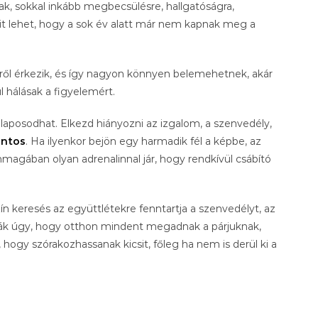
ak, sokkal inkább megbecsülésre, hallgatóságra,
mit lehet, hogy a sok év alatt már nem kapnak meg a
ülről érkezik, és így nagyon könnyen belemehetnek, akár
l hálásak a figyelemért.
ellaposodhat. Elkezd hiányozni az izgalom, a szenvedély,
ontos
. Ha ilyenkor bejön egy harmadik fél a képbe, az
önmagában olyan adrenalinnal jár, hogy rendkívül csábító
szín keresés az együttlétekre fenntartja a szenvedélyt, az
lják úgy, hogy otthon mindent megadnak a párjuknak,
, hogy szórakozhassanak kicsit, főleg ha nem is derül ki a