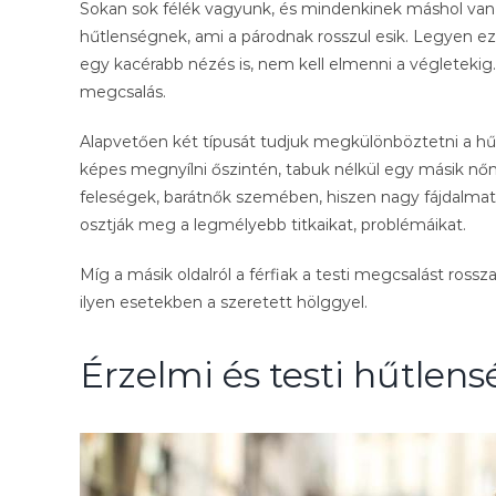
Sokan sok félék vagyunk, és mindenkinek máshol van 
hűtlenségnek, ami a párodnak rosszul esik. Legyen ez 
egy kacérabb nézés is, nem kell elmenni a végletekig
megcsalás.
Alapvetően két típusát tudjuk megkülönböztetni a hűtl
képes megnyílni őszintén, tabuk nélkül egy másik nő
feleségek, barátnők szemében, hiszen nagy fájdalma
osztják meg a legmélyebb titkaikat, problémáikat.
Míg a másik oldalról a férfiak a testi megcsalást ros
ilyen esetekben a szeretett hölggyel.
Érzelmi és testi hűtlens