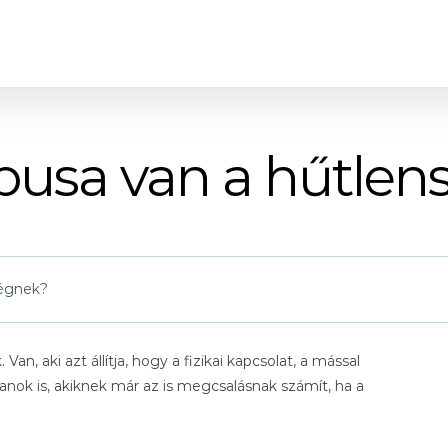
pusa van a hűtle
ségnek?
n, aki azt állítja, hogy a fizikai kapcsolat, a mással
anok is, akiknek már az is megcsalásnak számít, ha a