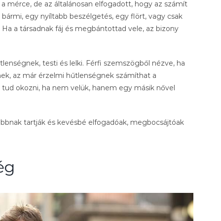
a mérce, de az általánosan elfogadott, hogy az számít
bármi, egy nyíltabb beszélgetés, egy flört, vagy csak
. Ha a társadnak fáj és megbántottad vele, az bizony
enségnek, testi és lelki. Férfi szemszögből nézve, ha
nek, az már érzelmi hűtlenségnek számíthat a
t tud okozni, ha nem velük, hanem egy másik nővel
szabbnak tartják és kevésbé elfogadóak, megbocsájtóak
ég