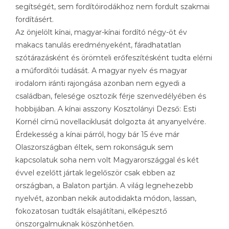
segítségét, sem fordítóirodákhoz nem fordult szakmai
fordításért.
Az önjelölt kínai, magyar-kínai fordító négy-öt év
makacs tanulás eredményeként, fáradhatatlan
szótárazásként és örömteli erőfeszítésként tudta elérni
a műfordítói tudását. A magyar nyelv és magyar
irodalom iránti rajongása azonban nem egyedi a
családban, felesége osztozik férje szenvedélyében és
hobbijában. A kínai asszony Kosztolányi Dezső: Esti
Kornél című novellaciklusát dolgozta át anyanyelvére.
Érdekesség a kínai párról, hogy bár 15 éve már
Olaszországban éltek, sem rokonságuk sem
kapcsolatuk soha nem volt Magyarországgal és két
évvel ezelőtt jártak legelőször csak ebben az
országban, a Balaton partján. A világ legnehezebb
nyelvét, azonban nekik autodidakta módon, lassan,
fokozatosan tudták elsajátítani, elképesztő
önszorgalmuknak köszönhetően.