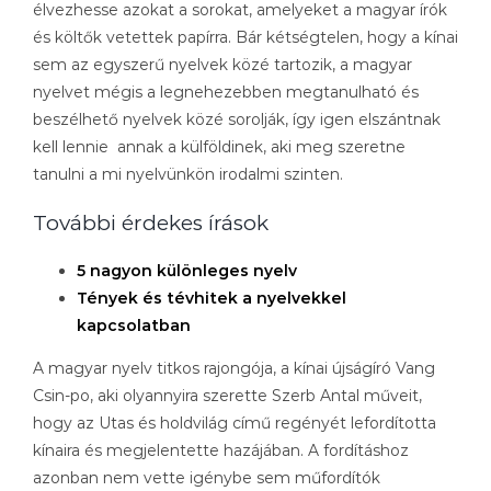
élvezhesse azokat a sorokat, amelyeket a magyar írók
és költők vetettek papírra. Bár kétségtelen, hogy a kínai
sem az egyszerű nyelvek közé tartozik, a magyar
nyelvet mégis a legnehezebben megtanulható és
beszélhető nyelvek közé sorolják, így igen elszántnak
kell lennie annak a külföldinek, aki meg szeretne
tanulni a mi nyelvünkön irodalmi szinten.
További érdekes írások
5 nagyon különleges nyelv
Tények és tévhitek a nyelvekkel
kapcsolatban
A magyar nyelv titkos rajongója, a kínai újságíró Vang
Csin-po, aki olyannyira szerette Szerb Antal műveit,
hogy az Utas és holdvilág című regényét lefordította
kínaira és megjelentette hazájában. A fordításhoz
azonban nem vette igénybe sem műfordítók