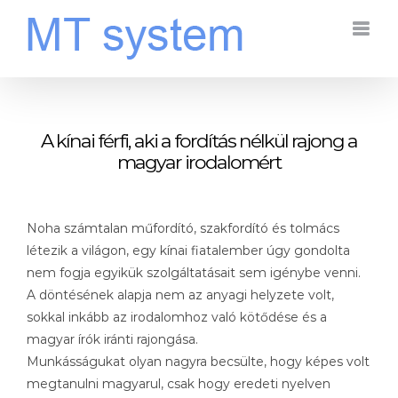
Kihagyás
A kínai férfi, aki a fordítás nélkül rajong a
magyar irodalomért
Noha számtalan műfordító, szakfordító és tolmács
létezik a világon, egy kínai fiatalember úgy gondolta
nem fogja egyikük szolgáltatásait sem igénybe venni.
A döntésének alapja nem az anyagi helyzete volt,
sokkal inkább az irodalomhoz való kötődése és a
magyar írók iránti rajongása.
Munkásságukat olyan nagyra becsülte, hogy képes volt
megtanulni magyarul, csak hogy eredeti nyelven