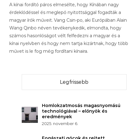
A kínai fordító páros elmesélte, hogy Kínában nagy
érdeklődéssel és meglepő nyitottsággal fogadták a
magyar írók műveit. Vang Csin-po, aki Európában Alain
Wang Qinbo néven tevékenykedik, elmondta, hogy
számos hasonlóságot vélt felfedezni a magyar és a
kínai nyelvben és hogy nem tartja kizártnak, hogy több
művet is le fog még fordítani kínaira.
Legfrissebb
Homlokzatmosás magasnyomású
technológiával – előnyök és
eredmények
2025. november 6.
Fogászati gócok és rejtett