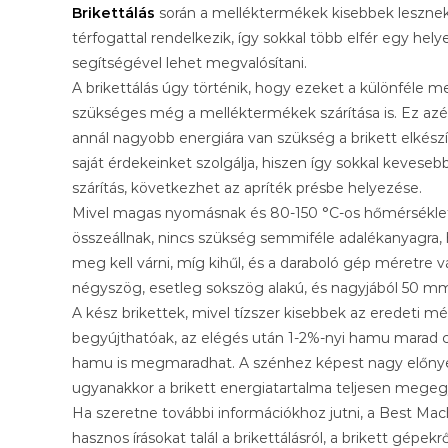
Brikettálás
során a melléktermékek kisebbek lesznek,
térfogattal rendelkezik, így sokkal több elfér egy hel
segítségével lehet megvalósítani.
A brikettálás úgy történik, hogy ezeket a különféle m
szükséges még a melléktermékek szárítása is. Ez az
annál nagyobb energiára van szükség a brikett elkész
saját érdekeinket szolgálja, hiszen így sokkal kevesebb
szárítás, következhet az apríték présbe helyezése.
Mivel magas nyomásnak és 80-150 °C-os hőmérsékletn
összeállnak, nincs szükség semmiféle adalékanyagra,
meg kell várni, míg kihűl, és a daraboló gép méretre vág
négyszög, esetleg sokszög alakú, és nagyjából 50 mm
A kész brikettek, mivel tízszer kisebbek az eredeti 
begyújthatóak, az elégés után 1-2%-nyi hamu marad cs
hamu is megmaradhat. A szénhez képest nagy előnye 
ugyanakkor a brikett energiatartalma teljesen megeg
Ha szeretne további információkhoz jutni, a Best Mac
hasznos írásokat talál a brikettálásról, a brikett gépekrő