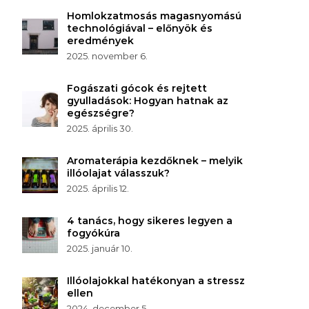
Homlokzatmosás magasnyomású
technológiával – előnyök és
eredmények
2025. november 6.
Fogászati gócok és rejtett
gyulladások: Hogyan hatnak az
egészségre?
2025. április 30.
Aromaterápia kezdőknek – melyik
illóolajat válasszuk?
2025. április 12.
4 tanács, hogy sikeres legyen a
fogyókúra
2025. január 10.
Illóolajokkal hatékonyan a stressz
ellen
2024. december 5.