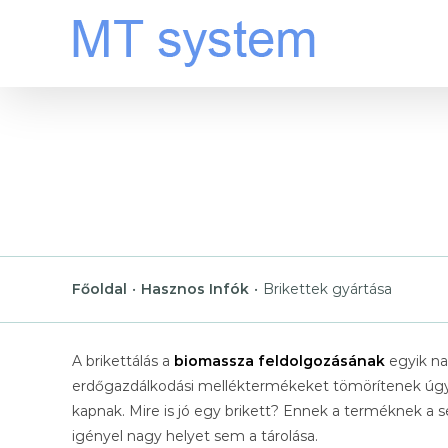
Kihagyás
Főoldal
•
Hasznos Infók
•
Brikettek gyártása
A brikettálás a
biomassza feldolgozásának
egyik na
erdőgazdálkodási melléktermékeket tömörítenek úgy,
kapnak. Mire is jó egy brikett? Ennek a terméknek a s
igényel nagy helyet sem a tárolása.