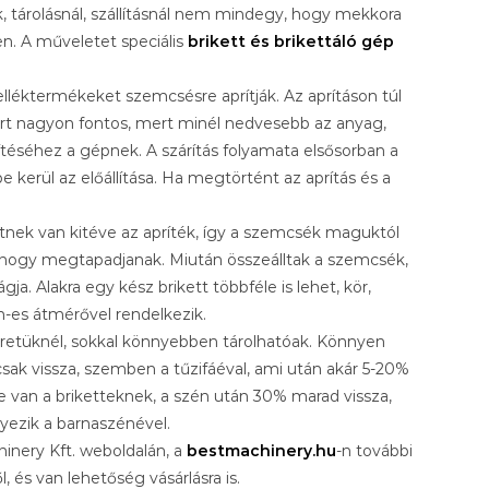
 tárolásnál, szállításnál nem mindegy, hogy mekkora
yen. A műveletet speciális
brikett és brikettáló gép
elléktermékeket szemcsésre aprítják. Az aprításon túl
ért nagyon fontos, mert minél nedvesebb az anyag,
ítéséhez a gépnek. A szárítás folyamata elsősorban a
e kerül az előállítása. Ha megtörtént az aprítás és a
ek van kitéve az apríték, így a szemcsék maguktól
 hogy megtapadjanak. Miután összeálltak a szemcsék,
ja. Alakra egy kész brikett többféle is lehet, kör,
-es átmérővel rendelkezik.
méretüknél, sokkal könnyebben tárolhatóak. Könnyen
ak vissza, szemben a tűzifáéval, ami után akár 5-20%
van a briketteknek, a szén után 30% marad vissza,
yezik a barnaszénével.
hinery Kft. weboldalán, a
bestmachinery.hu
-n további
l, és van lehetőség vásárlásra is.